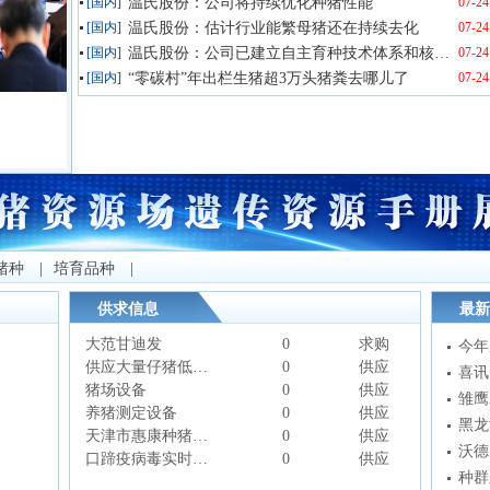
[国内]
温氏股份：公司将持续优化种猪性能
07-24
[国内]
温氏股份：估计行业能繁母猪还在持续去化
07-24
[国内]
温氏股份：公司已建立自主育种技术体系和核心种群体系
07-24
[国内]
“零碳村”年出栏生猪超3万头猪粪去哪儿了
07-24
农业农村部召开九省区市生猪生产调度会 要求全力...
4
5
猪种
|
培育品种
|
供求信息
最新
大范甘迪发
0
求购
今年
供应大量仔猪低价送货上门
0
供应
喜讯
猪场设备
0
供应
养猪测定设备
0
供应
黑龙
天津市惠康种猪育种有限公司
0
供应
沃德
口蹄疫病毒实时荧光RT-PCR检测试剂盒
0
供应
种群