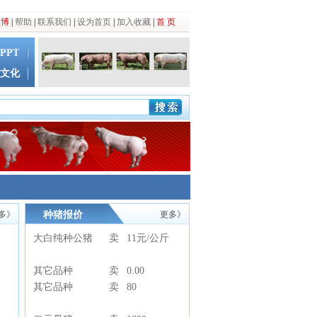
微博
|
帮助
|
联系我们
|
设为首页
|
加入收藏
|
首 页
PPT
文化
多》
种猪报价
更多》
大白纯种公猪
卖
11元/公斤
其它品种
卖
0.00
其它品种
卖
80