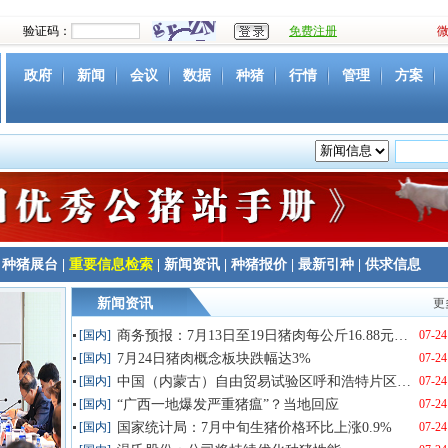
验证码：
免费注册
政府
新闻
会议
数据
种猪
行情
管理
方案
资源
社团
下载
育种
营养
环境
猪病
视频
种猪展台
|
重要信息检索
|
新闻资讯
|
种猪报价
|
最新引种
|
供求信息
新闻资讯
更
[国内]
商务预报：7月13日至19日猪肉每公斤16.88元，上涨1.6%
07-24
[国内]
7月24日猪肉概念板块跌幅达3%
07-24
[国内]
中国（内蒙古）自由贸易试验区呼和浩特片区第二单冷冻猪肉发往蒙古国
07-24
[国内]
“广西一地爆发严重猪瘟”？当地回应
07-24
[国内]
国家统计局：7月中旬生猪价格环比上涨0.9%
07-24