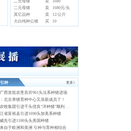
二元母猪
卖
1680
二元母猪
卖
1680元/头
其它品种
卖
12/公斤
大白纯种公猪
买
10
引种
更多》
广西首批农垦良圻961头法系种猪进场
：北京养猪育种中心又添新成员了！
雏鹰农牧集团引进千头优良“洋种猪”顺利空运到境
江省富裕县引进1690头加美系种猪
威先引进1100头头美国种猪
来自于欧洲和美洲 引种与育种相结合